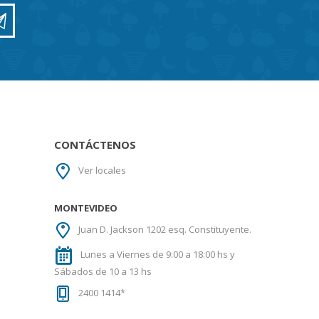
CONTÁCTENOS
Ver locales
MONTEVIDEO
Juan D. Jackson 1202 esq. Constituyente.
Lunes a Viernes de 9:00 a 18:00 hs y
Sábados de 10 a 13 hs
2400 1414*