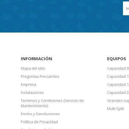
INFORMACIÓN
EQUIPOS
Mapa del sitio
Capacidad 9
Preguntas Frecuentes
Capacidad 1
Empresa
Capacidad 1
Instalaciones
Capacidad 2
Terminos y Condiciones (Servicio de
Grandes sup
Mantenimiento)
Multi Split
Envíos y Devoluciones
Política de Privacidad