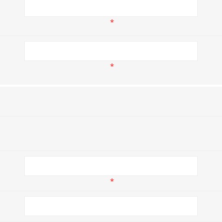
*
*
*